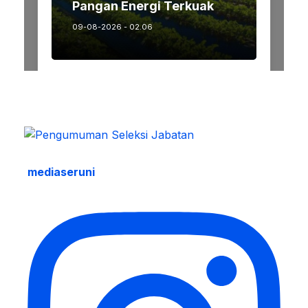
mediaseruni