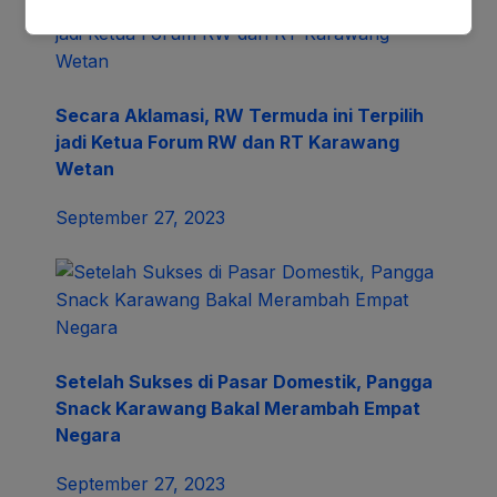
Secara Aklamasi, RW Termuda ini Terpilih
jadi Ketua Forum RW dan RT Karawang
Wetan
September 27, 2023
Setelah Sukses di Pasar Domestik, Pangga
Snack Karawang Bakal Merambah Empat
Negara
September 27, 2023