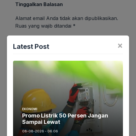
Tinggalkan Balasan
Alamat email Anda tidak akan dipublikasikan.
Ruas yang wajib ditandai
*
Komentar
*
×
Latest Post
EKONOMI
Promo Listrik 50 Persen Jangan
Sampai Lewat
Nama
*
08-08-2026 - 06.06