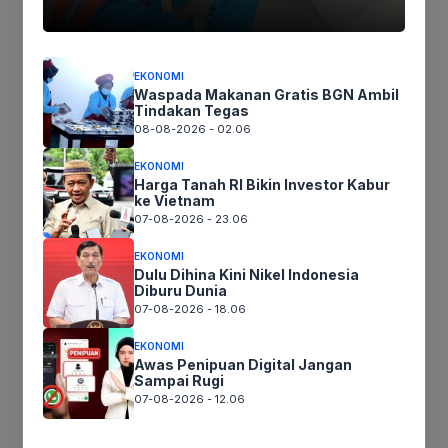
Email
*
EKONOMI
Waspada Makanan Gratis BGN Ambil
Tindakan Tegas
08-08-2026 - 02.06
EKONOMI
Situs Web
Harga Tanah RI Bikin Investor Kabur
ke Vietnam
07-08-2026 - 23.06
EKONOMI
Dulu Dihina Kini Nikel Indonesia
Simpan nama, email, dan situs web saya pada peramban
Diburu Dunia
ini untuk komentar saya berikutnya.
07-08-2026 - 18.06
EKONOMI
Awas Penipuan Digital Jangan
Sampai Rugi
07-08-2026 - 12.06
Recent News