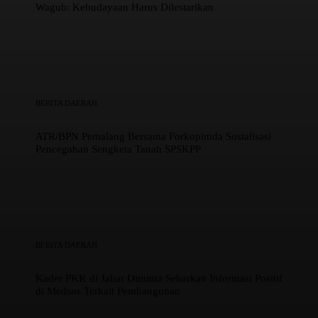
Wagub: Kebudayaan Harus Dilestarikan
BERITA DAERAH
ATR/BPN Pemalang Bersama Forkopimda Sosialisasi
Pencegahan Sengketa Tanah SPSKPP
BERITA DAERAH
Kader PKK di Jabar Diminta Sebarkan Informasi Positif
di Medsos Terkait Pembangunan