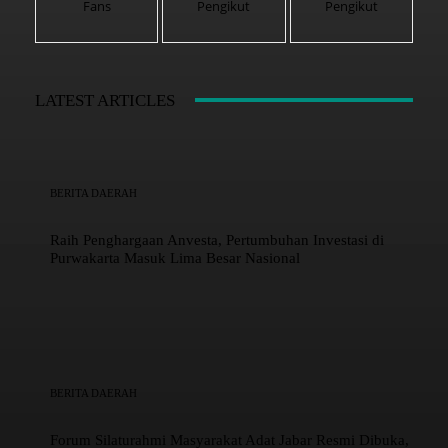
Fans
Pengikut
Pengikut
LATEST ARTICLES
BERITA DAERAH
Raih Penghargaan Anvesta, Pertumbuhan Investasi di
Purwakarta Masuk Lima Besar Nasional
BERITA DAERAH
Forum Silaturahmi Masyarakat Adat Jabar Resmi Dibuka,