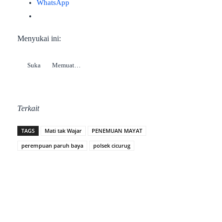
WhatsApp
Menyukai ini:
Suka
Memuat…
Terkait
TAGS
Mati tak Wajar
PENEMUAN MAYAT
perempuan paruh baya
polsek cicurug