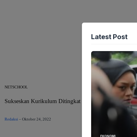
Latest Post
NETSCHOOL
Sukseskan Kurikulum Ditingkat SDN Dalam Acara HSN
Redaksi
–
Oktober 24, 2022
EKONOMI