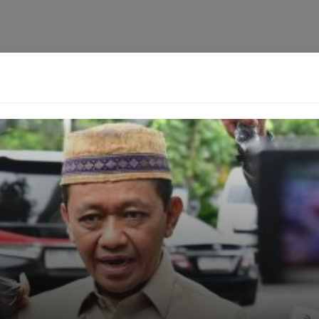
NETSCHOOL
 di Batang
SDN Cikampek Selatan 1 D
Tingkat Kabupaten
Redaksi
–
Oktober 24, 2022