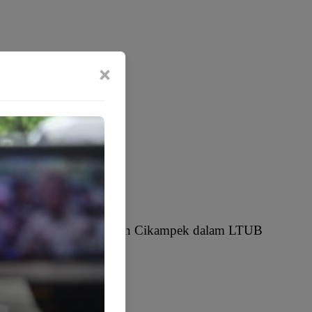
×
ipilih Wakili Kecamatan Cikampek dalam LTUB