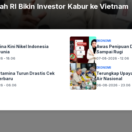
ah RI Bikin Investor Kabur ke Vietnam
EKONOMI
ina Kini Nikel Indonesia
Awas Penipuan D
Dunia
Sampai Rugi
6 - 18.06
07-08-2026 - 12.06
EKONOMI
tamina Turun Drastis Cek
Terungkap Upaya 
erbaru
Air Nasional
6 - 06.06
06-08-2026 - 23.06