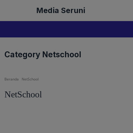
Langsung
Media Seruni
ke
isi
Category Netschool
Beranda
NetSchool
NetSchool
AMANAH
BALI
BANDUNG
BANGKA BELITUNG