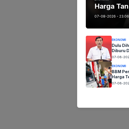
Harga Tan
07-08-2026 - 23.06
EKONOMI
Dulu Dih
Diburu 
07-08-202
EKONOMI
BBM Per
Harga T
07-08-202