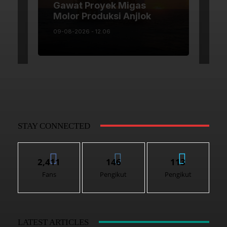
STAY CONNECTED
2,411
146
113
Fans
Pengikut
Pengikut
LATEST ARTICLES