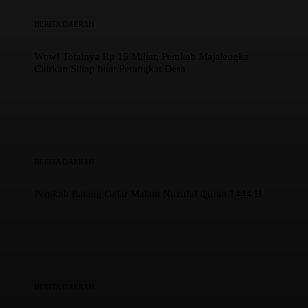
BERITA DAERAH
Wow! Totalnya Rp 15 Miliar, Pemkab Majalengka
Cairkan Siltap buat Perangkat Desa
BERITA DAERAH
Pemkab Batang Gelar Malam Nuzulul Quran 1444 H
BERITA DAERAH