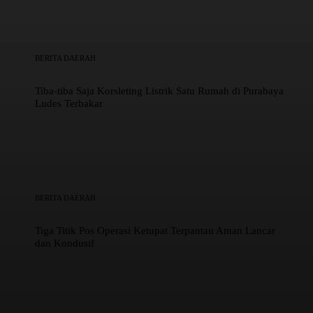
BERITA DAERAH
Tiba-tiba Saja Korsleting Listrik Satu Rumah di Purabaya
Ludes Terbakar
BERITA DAERAH
Tiga Titik Pos Operasi Ketupat Terpantau Aman Lancar
dan Kondusif