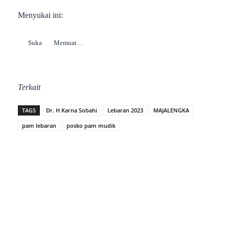
Menyukai ini:
Suka
Memuat…
Terkait
TAGS
Dr. H Karna Sobahi
Lebaran 2023
MAJALENGKA
pam lebaran
posko pam mudik
Facebook