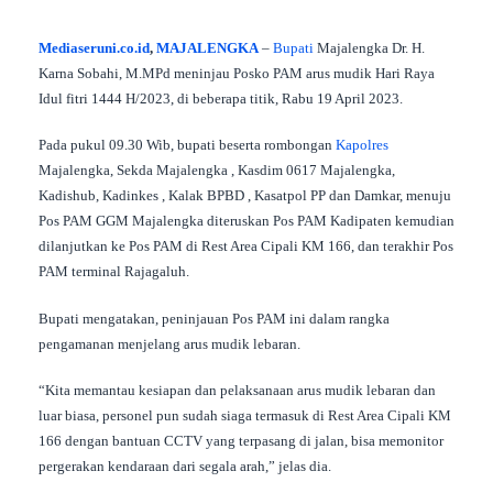
Mediaseruni.co.id
,
MAJALENGKA
–
Bupati
Majalengka Dr. H.
Karna Sobahi, M.MPd meninjau Posko PAM arus mudik Hari Raya
Idul fitri 1444 H/2023, di beberapa titik, Rabu 19 April 2023.
Pada pukul 09.30 Wib, bupati beserta rombongan
Kapolres
Majalengka, Sekda Majalengka , Kasdim 0617 Majalengka,
Kadishub, Kadinkes , Kalak BPBD , Kasatpol PP dan Damkar, menuju
Pos PAM GGM Majalengka diteruskan Pos PAM Kadipaten kemudian
dilanjutkan ke Pos PAM di Rest Area Cipali KM 166, dan terakhir Pos
PAM terminal Rajagaluh.
Bupati mengatakan, peninjauan Pos PAM ini dalam rangka
pengamanan menjelang arus mudik lebaran.
“Kita memantau kesiapan dan pelaksanaan arus mudik lebaran dan
luar biasa, personel pun sudah siaga termasuk di Rest Area Cipali KM
166 dengan bantuan CCTV yang terpasang di jalan, bisa memonitor
pergerakan kendaraan dari segala arah,” jelas dia.