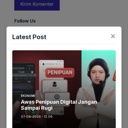
Follow Us
×
Latest Post
EKONOMI
Trending
Awas Penipuan Digital Jangan
Comments
Sampai Rugi
Latest
07-08-2026 - 12.06