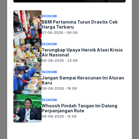
EKONOMI
BBM Pertamina Turun Drastis Cek
Harga Terbaru
Mayat Dalam Mobil Puluhan Lubang Peluru
07-08-2026 - 06.06
Ternyata Pembobol Rumah di Munjuljaya
EKONOMI
Terungkap Upaya Heroik Atasi Krisis
November 1, 2020
Air Nasional
06-08-2026 - 23.06
EKONOMI
Jangan Sampai Keracunan Ini Aturan
Baru
06-08-2026 - 18.06
DPRD Jawa Barat Apresiasi Puncak
Sempur Masuk Nominasi API 2020
EKONOMI
Whoosh Pindah Tangan Ini Dalang
Perpanjangan Rute
Oktober 31, 2020
06-08-2026 - 12.06