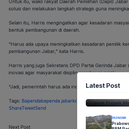
Untuk itu, wakil rakyat Daerah Pemilihan (Dapil) Jaba
solusi dan melakukan langkah strategis guna meningk
Selain itu, Harris mengingatkan agar kesadaran masya
bentuk pembangunan di daerah.
“Harus ada upaya meningkatkan kesadaran pemilik ken
pembangunan Jabar,” kata Harris.
Harris yang juga Sekretaris DPD Partai Gerinda Jaba
inovasi agar masyarakat disiplin membayar pajak.
EKONOMI
Gawat Pro
Latest Post
“Jadi, pemerintah harus ada inovasi dan juga mening
09-08-2026 - 12.06
Tags:
Bapenda
bapenda jabar
komisi III dprd jabar
kota 
Share
Tweet
Send
EKONOMI
Prabowo
Next Post
BBM Pa