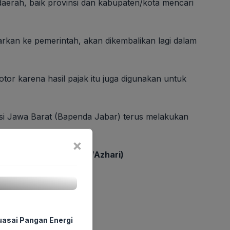
 daerah, baik provinsi dan kabupaten/kota mencari
arkan ke pemerintah, akan dikembalikan lagi dalam
r karena hasil pajak itu juga digunakan untuk
nsi Jawa Barat (Bapenda Jabar) terus melakukan
×
s Harris.
(Mia Nala Dini/Azhari)
asai Pangan Energi