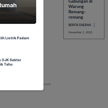
Gabungan di
 Rumah
Warung
Remang-
remang
BERITA DAERAH
November 1, 2022
ih Listrik Padam
s OJK Sektor
ib Tahu
iasaannya kalau salat Jumat pasti
ia sudah terlihat berleha-leha…