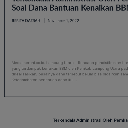
Soal Dana Bantuan Kenaikan B
BERITA DAERAH
November 1, 2022
Media seruni.co.id. Lampung Utara – Rencana pendistibusian ba
yang terdampak kenaikan BBM oleh Pemkab Lampung Utara pada 
direalisasikan, pasalnya dana tersebut belum bisa dicairkan samp
Keterlambatan pencarian dana itu,…
Terkendala Administrasi Oleh Pemk
BREAKING NEWS