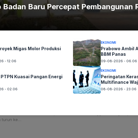
p Badan Baru Percepat Pembangunan
EKONOMI
royek Migas Molor Produksi
Prabowo Ambil Al
BBM Panas
6 - 12.06
09-08-2026 - 06.06
EKONOMI
 PTPN Kuasai Pangan Energi
Peringatan Kera
Yang Mau Kau Tulis Apa
Multifinance Waj
6 - 02.06
08-08-2026 - 23.06
OM PERES
Oktober 29, 2022
dekaan.
JURNALIS Om Peres baru selesai salat Jumat. Keb
di masjid dekat kantor. Sehingga sesiang itu pun 
h turun ke…