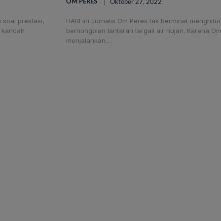
OM PERES
Oktober 27, 2022
soal prestasi,
HARI ini Jurnalis Om Peres tak berminat menghitu
i kancah
bernongolan lantaran tergali air hujan. Karena O
menjalankan…