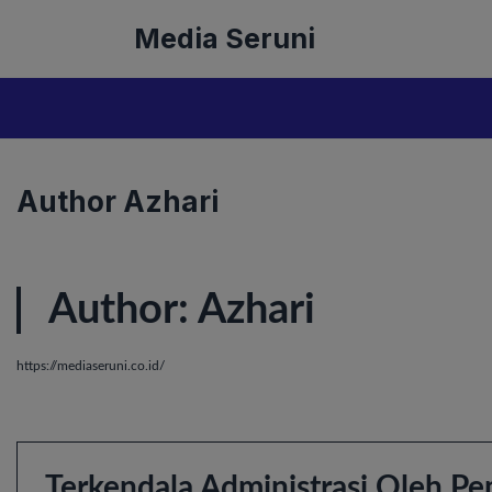
Langsung
Media Seruni
ke
isi
Author Azhari
Author:
Azhari
https://mediaseruni.co.id/
Terkendala Administrasi Oleh P