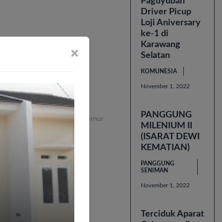
Paguyuban
Driver Picup
Loji Aniversary
ke-1 di
Karawang
×
Selatan
ertemu, Pesan
KOMUNESIA
November 1, 2022
PANGGUNG
Barat Ridwan Kamil dan Gubernur
MILENIUM II
rakarta.
(ISARAT DEWI
g, Ridwan Kamil…
KEMATIAN)
PANGGUNG
SENIMAN
November 1, 2022
Terciduk Aparat