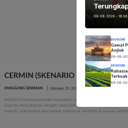
Terungka
09-08-2026 - 18.06
EKONOMI
Gawat P
Anjlok
09-08-202
EKONOMI
Rahasia
CERMIN (SKENARIO PANGGUNG)
Terkuak
09-08-202
PANGGUNG SENIMAN
Oktober 29, 2022
BANGSA Indonesia pernah mengalami sejarah dahsyat pasca kemer
Sejarah mencatatnya dengan nama REFORMASI.
Saat itu, mahasiswa dan pelajar Indonesia serentak di semua daera