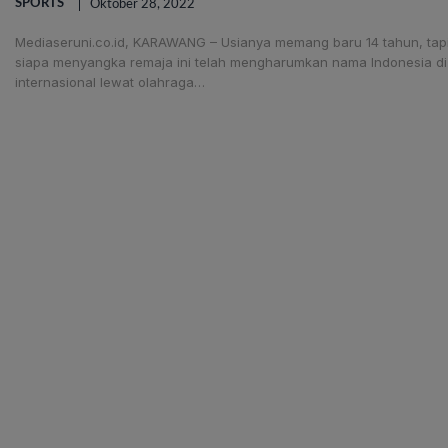
SPORTS
Oktober 28, 2022
Mediaseruni.co.id, KARAWANG – Usianya memang baru 14 tahun, tapi 
siapa menyangka remaja ini telah mengharumkan nama Indonesia d
internasional lewat olahraga…