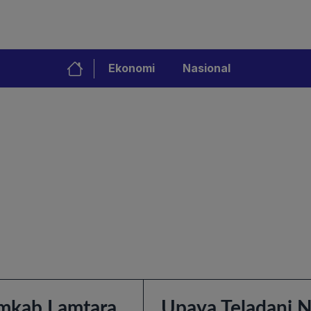
Ekonomi
Nasional
emkab Lamtara,
Upaya Teladani 