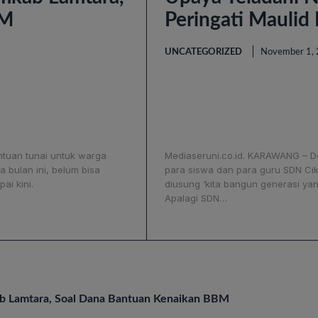
BM
Peringati Mauli
UNCATEGORIZED
November 1,
ntuan tunai untuk warga
Mediaseruni.co.id. KARAWANG – 
bulan ini, belum bisa
para siswa dan para guru SDN Cik
ai kini.
diusung ‘kita bangun generasi yang
Apalagi SDN…
ab Lamtara, Soal Dana Bantuan Kenaikan BBM