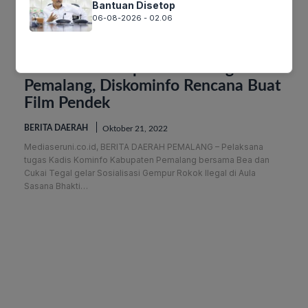
Bantuan Disetop
06-08-2026 - 02.06
Sosialisasi Gempur Rokok Ilegal di
Pemalang, Diskominfo Rencana Buat
Film Pendek
BERITA DAERAH
Oktober 21, 2022
Mediaseruni.co.id, BERITA DAERAH PEMALANG – Pelaksana
tugas Kadis Kominfo Kabupaten Pemalang bersama Bea dan
Cukai Tegal gelar Sosialisasi Gempur Rokok Ilegal di Aula
Sasana Bhakti…