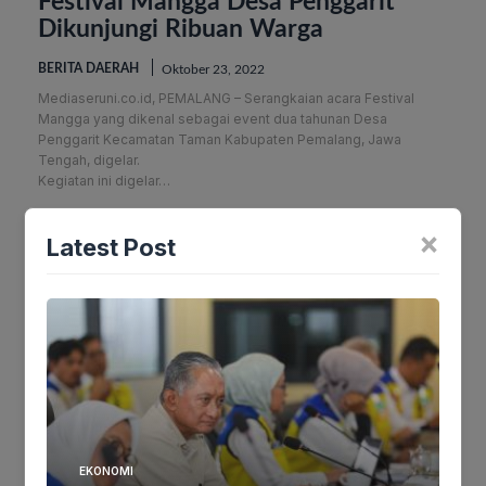
Festival Mangga Desa Penggarit
Dikunjungi Ribuan Warga
BERITA DAERAH
Oktober 23, 2022
Mediaseruni.co.id, PEMALANG – Serangkaian acara Festival
Mangga yang dikenal sebagai event dua tahunan Desa
Penggarit Kecamatan Taman Kabupaten Pemalang, Jawa
Tengah, digelar.
Kegiatan ini digelar…
×
Latest Post
EKONOMI