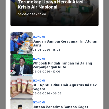
Terungkap Upaya Heroik Atasi
Krisis Air Nasional
Imam Wibowo: Festival Mangga
06-08-2026 - 23.06
Even Dua Tahunan Ini Inisiatif Para
Petani
BERITA DAERAH
Oktober 22, 2022
EKONOMI
Jangan Sampai Keracunan Ini Aturan
Mediaseruni.co.id, PEMALANG – Festival Mangga Pemalang
Baru
2022 Dihadiri Plt. Bupati Pemalang Mansur Hidayat, S.T.,
06-08-2026 - 18.06
didampingi Ibu Shanti Rosalia Mansur dan segenap jajaran
Forkopimda Kabupaten…
EKONOMI
Whoosh Pindah Tangan Ini Dalang
Perpanjangan Rute
06-08-2026 - 12.06
EKONOMI
BLT Rp600 Ribu Cair Agustus Ini Cek
Segera
06-08-2026 - 06.06
EKONOMI
Jutaan Penerima Bansos Kaget