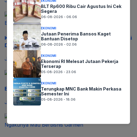
Januari 5, 2022
EKONOMI
BLT Rp600 Ribu Cair Agustus Ini Cek
Segera
06-08-2026 - 06.06
EKONOMI
Jutaan Penerima Bansos Kaget
KPK Belum Umumkan Secara Resmi, Walikota Bekasi
Bantuan Disetop
06-08-2026 - 02.06
Ditangkap
EKONOMI
Januari 5, 2022
Ekonomi RI Melesat Jutaan Pekerja
Terserap
05-08-2026 - 23.06
EKONOMI
Beredar Kabar KPK OTT Walikota Bekasi
Terungkap MNC Bank Makin Perkasa
Semester Ini
05-08-2026 - 18.06
Januari 5, 2022