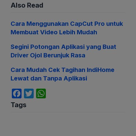
Also Read
Cara Menggunakan CapCut Pro untuk
Membuat Video Lebih Mudah
Segini Potongan Aplikasi yang Buat
Driver Ojol Berunjuk Rasa
Cara Mudah Cek Tagihan IndiHome
Lewat dan Tanpa Aplikasi
F
T
W
a
w
h
Tags
c
itt
at
e
er
s
b
A