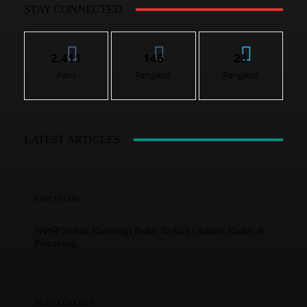
STAY CONNECTED
2,411
146
28
Fans
Pengikut
Pengikut
LATEST ARTICLES
KOPI HITAM
WPSP Sudah Kantongi Bukti Terkait Oknum Kades di
Pemalang
BERITA DAERAH