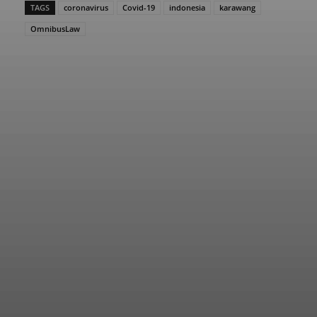
TAGS
coronavirus
Covid-19
indonesia
karawang
OmnibusLaw
Facebook
Twitter