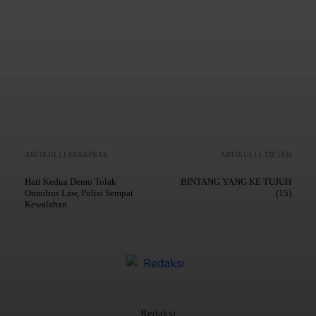
Copy URL
ARTIKULLI PARAPRAK
ARTIKULLI TJETËR
Hari Kedua Demo Tolak
BINTANG YANG KE TUJUH
Omnibus Law, Polisi Sempat
(15)
Kewalahan
Redaksi