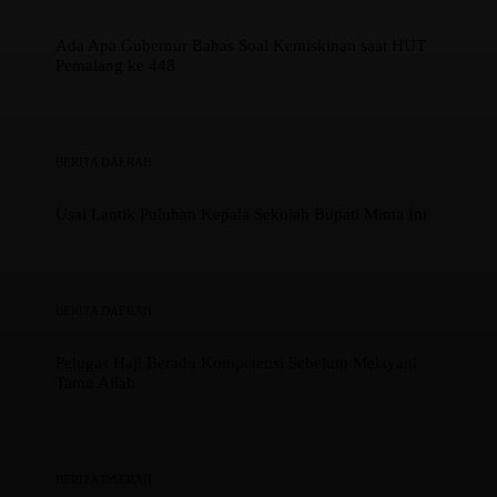
Ada Apa Gubernur Bahas Soal Kemiskinan saat HUT
Pemalang ke 448
BERITA DAERAH
Usai Lantik Puluhan Kepala Sekolah Bupati Minta Ini
BERITA DAERAH
Petugas Haji Beradu Kompetensi Sebelum Melayani
Tamu Allah
BERITA DAERAH