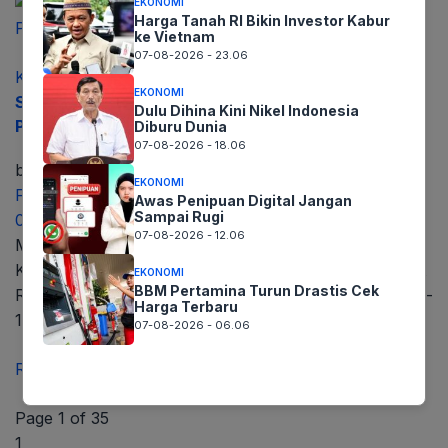
EKONOMI
Harga Tanah RI Bikin Investor Kabur
ke Vietnam
07-08-2026 - 23.06
KARAWANG
EKONOMI
Sosialisasi Prokes dan Vaksinasi, Dinkes Gandeng
Dulu Dihina Kini Nikel Indonesia
Pramuka Bagikan 1000 Masker
Diburu Dunia
07-08-2026 - 18.06
by
Dede Suryana
EKONOMI
Februari 18, 2022
Awas Penipuan Digital Jangan
Sampai Rugi
0
07-08-2026 - 12.06
Mediaseruni.co.id – Dinas Kesehatan (Dinkes)
Kabupaten Karawang bersama Pramuka Peduli Scout
EKONOMI
BBM Pertamina Turun Drastis Cek
Rescue Kwarcab Karawang, sosialisasi vaksinasi covid-
Harga Terbaru
19 dan protokol kesehatan …
07-08-2026 - 06.06
Read more
Page 1 of 35
1