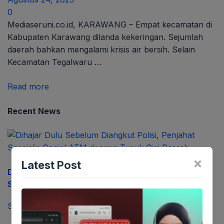
0
Mediaseruni.co.id, KARAWANG – Empat kecamatan di
Kabupaten Karawang dilanda kekeringan. Sejumlah
daerah bahkan mengalami krisis air bersih. Selain
Kecamatan Tegalwaru …
Read more
Recent News
×
Latest Post
Dihajar Dulu Sebelum Diangkut Polisi, Penjahat
Spesialis Ganjal ATM dengan Tusuk Gigi Pasrah
September 22, 2023