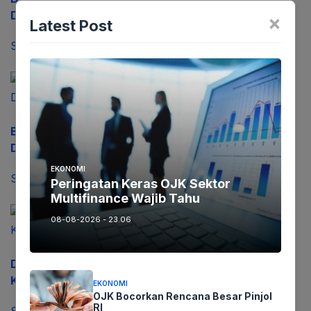
Digital Marketing
×
Latest Post
September 25, 2023
BPKAD Mengakui Sejumlah Mobil Dinas Masih
Digunakan Sejumlah Organisasi
EKONOMI
September 25, 2023
Peringatan Keras OJK Sektor
Multifinance Wajib Tahu
08-08-2026 - 23.06
Dalam Rangka HUT TNI ke-78, Kodim 0604
Karawang Gelar Bazar UMKM
EKONOMI
OJK Bocorkan Rencana Besar Pinjol
RI