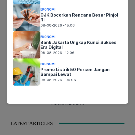
Redaksi
–
Februari 24, 2020
EKONOMI
OJK Bocorkan Rencana Besar Pinjol
RI
08-08-2026 - 18.06
EKONOMI
Bank Jakarta Ungkap Kunci Sukses
STAY CONNECTED
Era Digital
08-08-2026 - 12.06
EKONOMI
0
3,730
20,600
Promo Listrik 50 Persen Jangan
Sampai Lewat
Fans
Pengikut
Pelanggan
08-08-2026 - 06.06
– Advertisement –
LATEST ARTICLES