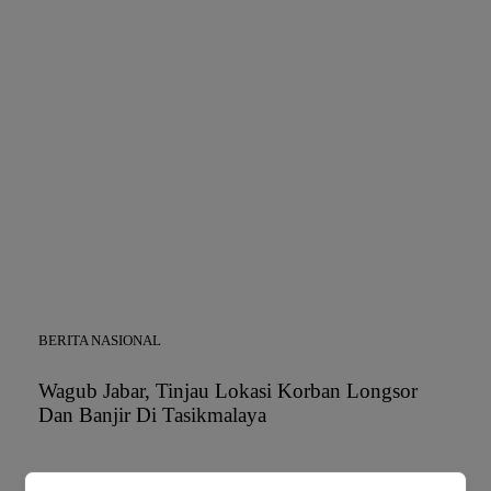
BERITA NASIONAL
Wagub Jabar, Tinjau Lokasi Korban Longsor
Dan Banjir Di Tasikmalaya
Redaksi
–
Juni 27, 2020