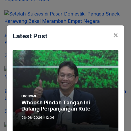
×
Latest Post
Setelah Sukses di Pasar Domestik, Pangga Snack
Karawang Bakal Merambah Empat Negara
September 27, 2023
Bung Ramson Buka Pelatihan Pengemasan Makanan
EKONOMI
UMKM di Pemalang Bersama BRIN
Whoosh Pindah Tangan Ini
Dalang Perpanjangan Rute
September 27, 2023
06-08-2026 - 12.06