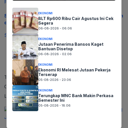
EKONOMI
Salah Satu Siswa SMP Gemparkan Dunia Pendidikan
BLT Rp600 Ribu Cair Agustus Ini Cek
di Cilacap
Segera
06-08-2026 - 06.06
September 27, 2023
EKONOMI
Jutaan Penerima Bansos Kaget
Bantuan Disetop
06-08-2026 - 02.06
EKONOMI
Ekonomi RI Melesat Jutaan Pekerja
Terserap
Trending
05-08-2026 - 23.06
Comments
EKONOMI
Latest
Terungkap MNC Bank Makin Perkasa
Semester Ini
05-08-2026 - 18.06