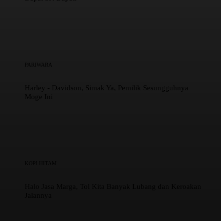
PARIWARA
Harley - Davidson, Simak Ya, Pemilik Sesungguhnya
Moge Ini
KOPI HITAM
Halo Jasa Marga, Tol Kita Banyak Lubang dan Keroakan
Jalannya