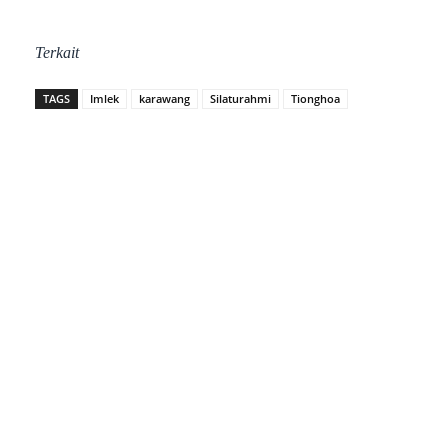
Terkait
TAGS
Imlek
karawang
Silaturahmi
Tionghoa
Facebook
Twitter