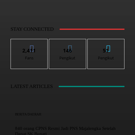
STAY CONNECTED
2,411
146
51
Fans
Pengikut
Pengikut
LATEST ARTICLES
BERITA DAERAH
840 orang CPNS Resmi Jadi PNS Majalengka Setelah
Dapat SK Bupati