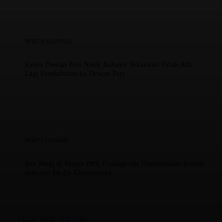
BERITA NASIONAL
Ketua Dewan Pers Ninik Rahayu Tekankan Tidak Ada
Lagi Pendaftaran ke Dewan Pers
BERITA DAERAH
Isra Miraj di Perum BPR Parungkuda Dimeriahkan Ustadz
Jalu dan En En Khoirunisya
Muat lebih banyak