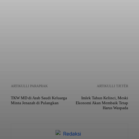
Copy URL
ARTIKULLI PARAPRAK
ARTIKULLI TJETËR
TKW MD di Arab Saudi Keluarga
Imlek Tahun Kelinci, Meski
Minta Jenazah di Pulangkan
Ekonomi Akan Membaik Tetap
Harus Waspada