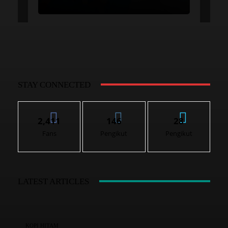
STAY CONNECTED
2,411
146
28
Fans
Pengikut
Pengikut
LATEST ARTICLES
KOPI HITAM