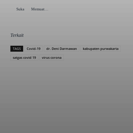
Suka
Memuat…
Terkait
TAGS
Covid-19
dr. Deni Darmawan
kabupaten purwakarta
satgas covid 19
virus corona
Facebook