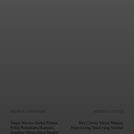
Mencetak
Copy URL
ARTIKULLI PARAPRAK
ARTIKULLI TJETËR
Tanpa Wacana Sanksi Pidana,
Jika Corona Yakjuj Makjuj,
Polisi Purwakarta Humanis
Hanya yang Takut yang Selamat
Ingatkan Warga Pakai Masker