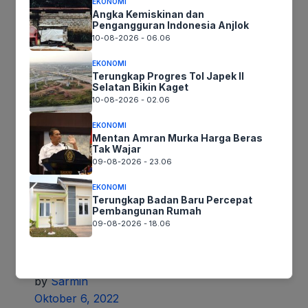
EKONOMI
Oktober 6, 2022
Angka Kemiskinan dan
Pengangguran Indonesia Anjlok
0
10-08-2026 - 06.06
EKONOMI
Terungkap Progres Tol Japek II
Selatan Bikin Kaget
10-08-2026 - 02.06
Mediaseruni.co.id, Karawang – Sekitar
EKONOMI
seratus lebih petani dan mahasiswa dan
Mentan Amran Murka Harga Beras
masyarakat bersama Lembaga Serikat Petani
Tak Wajar
09-08-2026 - 23.06
Karawang (Sepetak) menggelar aksi demo…
EKONOMI
Read more
Terungkap Badan Baru Percepat
Pembangunan Rumah
09-08-2026 - 18.06
Diskusi 30 Menit Bersama Kapolres
Karawang
by
Sarmin
Oktober 6, 2022