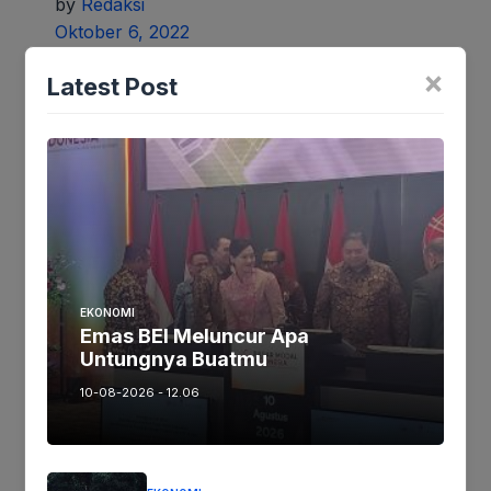
by
Redaksi
Oktober 6, 2022
0
×
Latest Post
Mediaseruni.co.id, Karawang – Direktorat
Tindak Pidana Ekonomi Khusus
(Dittipideksus) Bareskrim Polri meringkus tiga
tersangka pengedar uang palsu. Ketiganya A,
K…
EKONOMI
Emas BEI Meluncur Apa
Read more
Untungnya Buatmu
10-08-2026 - 12.06
Ketua DPRD Karawang Cepat Tanggap Aksi
Demo Soal Sertifikat Tanah
by
Aidin