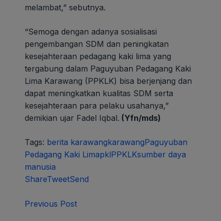
melambat,” sebutnya.
“Semoga dengan adanya sosialisasi
pengembangan SDM dan peningkatan
kesejahteraan pedagang kaki lima yang
tergabung dalam Paguyuban Pedagang Kaki
Lima Karawang (PPKLK) bisa berjenjang dan
dapat meningkatkan kualitas SDM serta
kesejahteraan para pelaku usahanya,”
demikian ujar Fadel Iqbal.
(Yfn/mds)
Tags:
berita karawang
karawang
Paguyuban
Pedagang Kaki Lima
pkl
PPKLK
sumber daya
manusia
Share
Tweet
Send
Previous Post