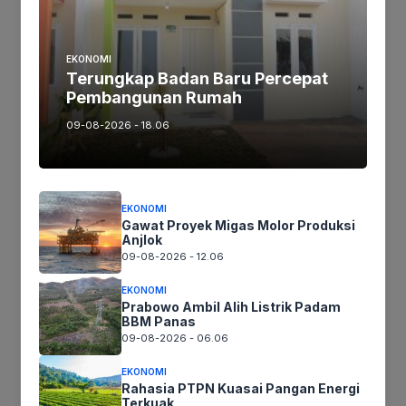
Tinggalkan komentar
Komentar
EKONOMI
Terungkap Badan Baru Percepat
Pembangunan Rumah
09-08-2026 - 18.06
EKONOMI
Gawat Proyek Migas Molor Produksi
Anjlok
Nama
09-08-2026 - 12.06
EKONOMI
Surel
Prabowo Ambil Alih Listrik Padam
BBM Panas
09-08-2026 - 06.06
Situs
web
EKONOMI
Rahasia PTPN Kuasai Pangan Energi
Simpan nama, email, dan situs web saya pada peramban ini
Terkuak