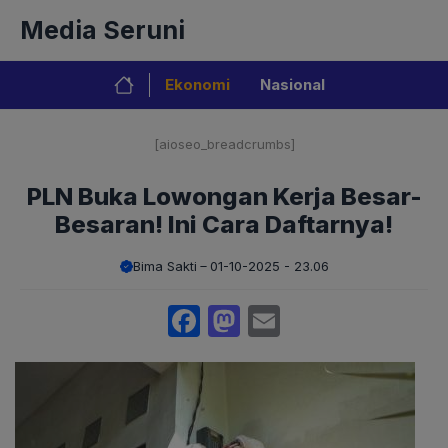
Langsung
Media Seruni
ke
isi
Ekonomi
Nasional
[aioseo_breadcrumbs]
PLN Buka Lowongan Kerja Besar-
Besaran! Ini Cara Daftarnya!
Bima Sakti
01-10-2025 - 23.06
Facebook
Mastodon
Email