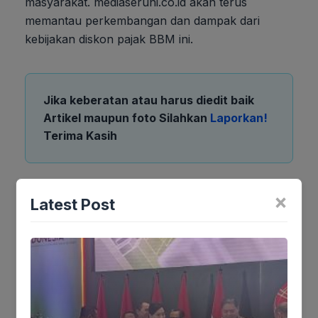
masyarakat. mediaseruni.co.id akan terus
memantau perkembangan dan dampak dari
kebijakan diskon pajak BBM ini.
Jika keberatan atau harus diedit baik
Artikel maupun foto Silahkan
Laporkan!
Terima Kasih
Tags:
×
Latest Post
Ikutikami :
Tinggalkan komentar