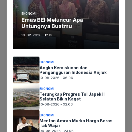
Komentar
EKONOMI
Emas BEI Meluncur Apa
Untungnya Buatmu
10-08-2026 - 12.06
EKONOMI
Angka Kemiskinan dan
Nama
Pengangguran Indonesia Anjlok
10-08-2026 - 06.06
Surel
EKONOMI
Terungkap Progres Tol Japek II
Selatan Bikin Kaget
Situs
10-08-2026 - 02.06
web
EKONOMI
Simpan nama, email, dan situs web saya pada peramban ini
Mentan Amran Murka Harga Beras
untuk komentar saya berikutnya.
Tak Wajar
09-08-2026 - 23.06