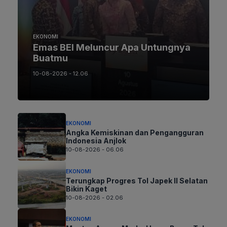
EKONOMI
Emas BEI Meluncur Apa Untungnya
Buatmu
10-08-2026 - 12.06
EKONOMI
Angka Kemiskinan dan Pengangguran
Indonesia Anjlok
10-08-2026 - 06.06
EKONOMI
Terungkap Progres Tol Japek II Selatan
Bikin Kaget
10-08-2026 - 02.06
EKONOMI