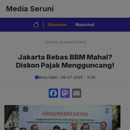
Langsung
Media Seruni
ke
isi
Ekonomi
Nasional
[aioseo_breadcrumbs]
Jakarta Bebas BBM Mahal?
Diskon Pajak Mengguncang!
Bima Sakti
28-07-2025 - 11.06
Facebook
Mastodon
Email