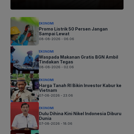
EKONOMI
Promo Listrik 50 Persen Jangan
Sampai Lewat
08-08-2026 - 06.06
EKONOMI
Waspada Makanan Gratis BGN Ambil
Tindakan Tegas
08-08-2026 - 02.06
EKONOMI
Harga Tanah RI Bikin Investor Kabur ke
Vietnam
07-08-2026 - 23.06
EKONOMI
Dulu Dihina Kini Nikel Indonesia Diburu
Dunia
07-08-2026 - 18.06