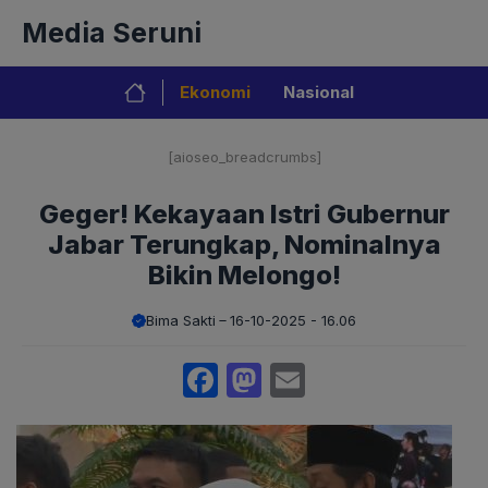
Langsung
Media Seruni
ke
isi
Ekonomi
Nasional
[aioseo_breadcrumbs]
Geger! Kekayaan Istri Gubernur
Jabar Terungkap, Nominalnya
Bikin Melongo!
Bima Sakti
16-10-2025 - 16.06
Facebook
Mastodon
Email