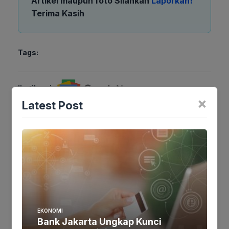
Artikel maupun foto Silahkan
Laporkan!
Terima Kasih
Tags:
Ikutikami :
×
Latest Post
Tinggalkan komentar
Komentar
EKONOMI
Bank Jakarta Ungkap Kunci