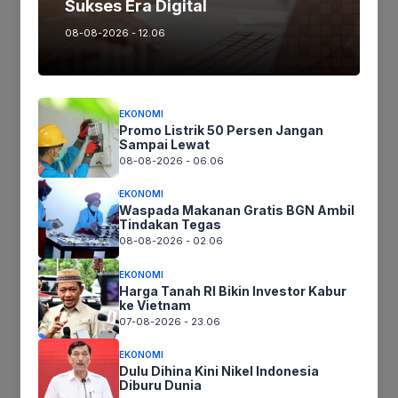
Sukses Era Digital
08-08-2026 - 12.06
Nama
Surel
EKONOMI
Promo Listrik 50 Persen Jangan
Sampai Lewat
Situs
08-08-2026 - 06.06
web
EKONOMI
Simpan nama, email, dan situs web saya pada peramban ini
Waspada Makanan Gratis BGN Ambil
Tindakan Tegas
untuk komentar saya berikutnya.
08-08-2026 - 02.06
EKONOMI
Harga Tanah RI Bikin Investor Kabur
ke Vietnam
07-08-2026 - 23.06
EKONOMI
Dulu Dihina Kini Nikel Indonesia
Diburu Dunia