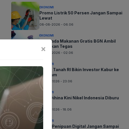
EKONOMI
Promo Listrik 50 Persen Jangan Sampai
Lewat
08-08-2026 - 06.06
EKONOMI
Waspada Makanan Gratis BGN Ambil
×
Tindakan Tegas
08-08-2026 - 02.06
EKONOMI
Harga Tanah RI Bikin Investor Kabur ke
Vietnam
07-08-2026 - 23.06
EKONOMI
Dulu Dihina Kini Nikel Indonesia Diburu
Dunia
07-08-2026 - 18.06
EKONOMI
Awas Penipuan Digital Jangan Sampai