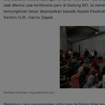
saat ditemui usai konferensi pers di Gedung BEI. Ia mendu
kemungkinan besar disampaikan kepada Kepala Eksekuti
Karbon OJK, Inarno Djajadi.
Gambar Istimewa : img.okezone.com
Meskipun cara penyampaian informasi terbilang tidak ko