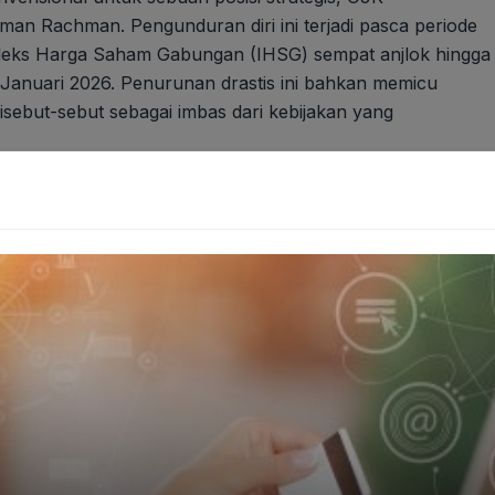
an Rachman. Pengunduran diri ini terjadi pasca periode
a Indeks Harga Saham Gabungan (IHSG) sempat anjlok hingga
9 Januari 2026. Penurunan drastis ini bahkan memicu
isebut-sebut sebagai imbas dari kebijakan yang
Promo Listrik 50 Persen Jangan Sampai Lewat