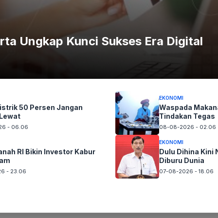
dir dalam konferensi pers tersebut, turut memberikan
akan manifestasi dari tanggung jawab moral yang tinggi
rta Ungkap Kunci Sukses Era Digital
 hari terakhir. "Kami memandang dan menghargai
k tanggung jawab moral beliau atas kondisi pasar saat
an mengganggu kelancaran operasional perdagangan di
EKONOMI
istrik 50 Persen Jangan
Waspada Makana
n, OJK saat ini tengah mempersiapkan penunjukan
Lewat
Tindakan Tegas
gan posisi Direktur Utama BEI, sembari menunggu proses
6 - 06.06
08-08-2026 - 02.06
an utama bagi investor dan seluruh pemangku kepentingan di
EKONOMI
nah RI Bikin Investor Kabur
Dulu Dihina Kini 
nam
Diburu Dunia
6 - 23.06
07-08-2026 - 18.06
un foto Silahkan
Laporkan!
Terima Kasih