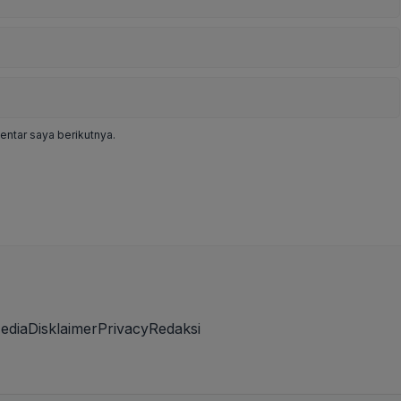
ntar saya berikutnya.
edia
Disklaimer
Privacy
Redaksi