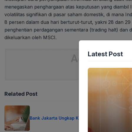
menegaskan penghargaan atas keputusan yang diambil Im
volatilitas signifikan di pasar saham domestik, di man
8 persen dalam dua hari berturut-turut, yakni 28 dan 2
penghentian perdagangan sementara (trading halt) dan d
dikeluarkan oleh MSCI.
Latest Post
Related Post
Bank Jakarta Ungkap Kunci Sukses Era Digital