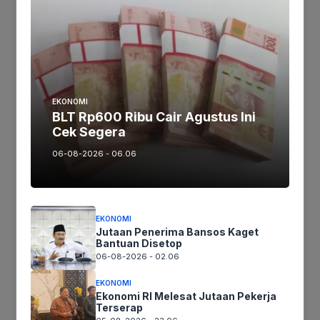
Trending
Comments
EKONOMI
BLT Rp600 Ribu Cair Agustus Ini
Latest
Cek Segera
06-08-2026 - 06.06
Geger Mayat Perempuan Muda Bercincin di
EKONOMI
Pinggir Sawah Kelurahan Mekarjati
Jutaan Penerima Bansos Kaget
Bantuan Disetop
Januari 21, 2021
06-08-2026 - 02.06
EKONOMI
Ekonomi RI Melesat Jutaan Pekerja
Terserap