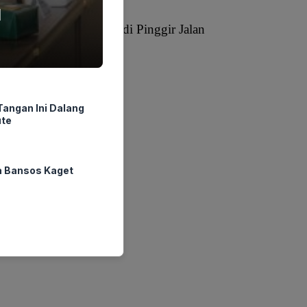
l
i Tega Buang Anaknya di Pinggir Jalan
angan Ini Dalang
ute
a Bansos Kaget