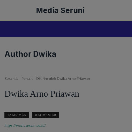
Langsung
Media Seruni
ke
isi
Author Dwika
Beranda
Penulis
Dikirim oleh Dwika Arno Priawan
Dwika Arno Priawan
12 KIRIMAN
0 KOMENTAR
https://mediaseruni.co.id/