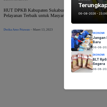
Terungkap 
HUT DPKB Kabupaten Sukabumi ke 104, Begini Komi
06-08-2026 - 23.06
Pelayanan Terbaik untuk Masyarakat
Dwika Arno Priawan
–
Maret 13, 2023
EKONOMI
Jangan 
Baru
06-08-202
EKONOMI
BLT Rp6
Segera
06-08-202