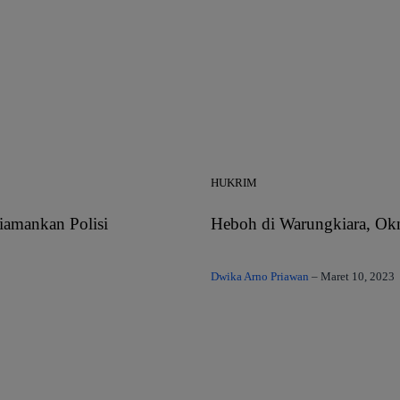
HUKRIM
amankan Polisi
Heboh di Warungkiara, O
Dwika Arno Priawan
–
Maret 10, 2023