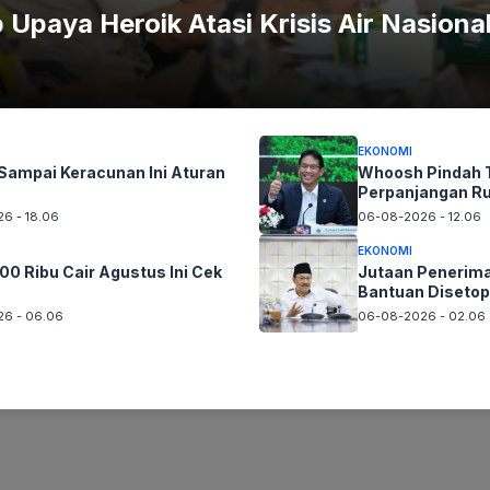
Upaya Heroik Atasi Krisis Air Nasiona
tmennya: Berikan
Biadab! Orang Tua Bayi In
Dwika Arno Priawan
–
Maret 11, 2023
EKONOMI
Sampai Keracunan Ini Aturan
Whoosh Pindah T
Perpanjangan R
6 - 18.06
06-08-2026 - 12.06
EKONOMI
00 Ribu Cair Agustus Ini Cek
Jutaan Penerim
Bantuan Disetop
6 - 06.06
06-08-2026 - 02.06