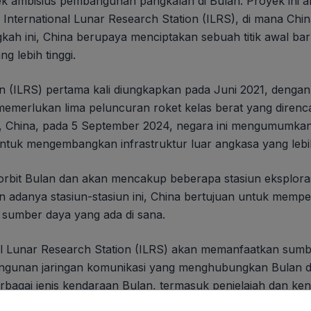
 ambisius pembangunan pangkalan di Bulan. Proyek ini a
 International Lunar Research Station (ILRS), di mana Chi
gkah ini, China berupaya menciptakan sebuah titik awal b
g lebih tinggi.
ion (ILRS) pertama kali diungkapkan pada Juni 2021, den
 memerlukan lima peluncuran roket kelas berat yang diren
, China, pada 5 September 2024, negara ini mengumumkan
ntuk mengembangkan infrastruktur luar angkasa yang lebi
i orbit Bulan dan akan mencakup beberapa stasiun eksplora
ngan adanya stasiun-stasiun ini, China bertujuan untuk me
i sumber daya yang ada di sana.
nal Lunar Research Station (ILRS) akan memanfaatkan sumbe
angunan jaringan komunikasi yang menghubungkan Bulan d
berbagai jenis kendaraan Bulan, termasuk penjelajah dan k
gi ini, ILRS bertujuan untuk menciptakan ekosistem luar an