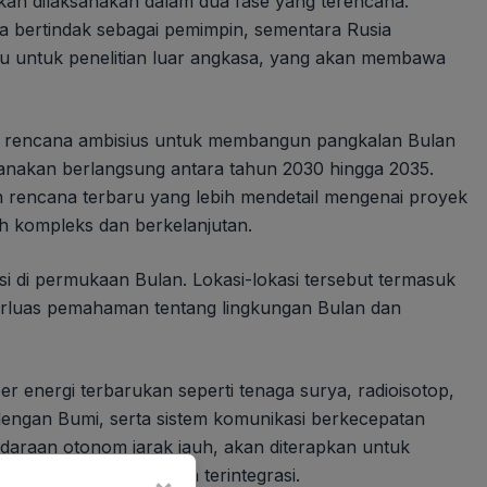
kan dilaksanakan dalam dua fase yang terencana.
na bertindak sebagai pemimpin, sementara Rusia
aru untuk penelitian luar angkasa, yang akan membawa
gan rencana ambisius untuk membangun pangkalan Bulan
canakan berlangsung antara tahun 2030 hingga 2035.
 rencana terbaru yang lebih mendetail mengenai proyek
h kompleks dan berkelanjutan.
si di permukaan Bulan. Lokasi-lokasi tersebut termasuk
mperluas pemahaman tentang lingkungan Bulan dan
r energi terbarukan seperti tenaga surya, radioisotop,
engan Bumi, serta sistem komunikasi berkecepatan
endaraan otonom jarak jauh, akan diterapkan untuk
gkasa yang efisien dan terintegrasi.