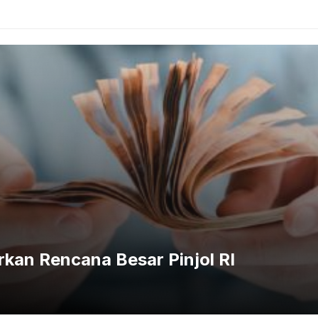
i luar angkasa China, pengembangan jaringan pangkalan B
engan membangun infrastruktur yang kokoh di Bulan, Ch
 merah, serta memberikan pemahaman lebih mendalam tentan
nal dalam proyek International Lunar Research Station (I
tkan lebih banyak negara, China berharap dapat memperluas
ukung tujuan bersama dalam memahami dan memanfaatkan s
, NASA, sedang melaksanakan program terpisah yang diken
liki rencana ambisius untuk mengirim astronaut ke Bulan
ar angkasa. Kedua program ini mencerminkan peningkatan m
kan Rencana Besar Pinjol RI