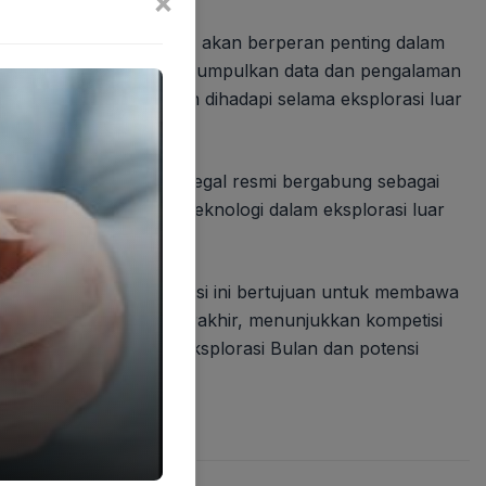
×
ulan yang diperluas ini akan berperan penting dalam
ina berharap dapat mengumpulkan data dan pengalaman
g tantangan yang akan dihadapi selama eksplorasi luar
LRS). Baru-baru ini, Senegal resmi bergabung sebagai
 kolaborasi ilmiah dan teknologi dalam eksplorasi luar
umber daya Bulan.
al sebagai Artemis. Misi ini bertujuan untuk membawa
 sebelum dekade ini berakhir, menunjukkan kompetisi
inat global terhadap eksplorasi Bulan dan potensi