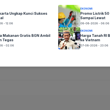
n Ilmiahnya
EKONOMI
karta Ungkap Kunci Sukses
Promo Listrik 5
 Potret Langka Seorang Fotografer
tal
Sampai Lewat
6 - 12.06
08-08-2026 - 06.06
timis Temukan Sisa Kapal
EKONOMI
 Makanan Gratis BGN Ambil
Harga Tanah RI B
kan Misi Memantau Bahaya Matahari
n Tegas
ke Vietnam
6 - 02.06
07-08-2026 - 23.06
ndia: Fenomena Lautan yang Menghilang