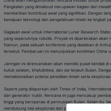
China telah mengumumkan rencana inovatif untuk proyek
Pangkalan yang dimaksud merupakan bagian dari inisiatif
memberikan kontribusi awal yang signifikan. Dengan lan
kemajuan teknologi dan pengetahuan ilmiah ke tingkat yan
Gagasan awal untuk International Lunar Research Stat
yang sepenuhnya robotik. Proyek ini diperkirakan akan
Namun, pada sebuah konferensi yang diadakan di Anhui
tersebut. Pembaruan ini menunjukkan komitmen China u
Jaringan ini direncanakan akan memiliki pusat kendali d
kutub selatan, khatulistiwa, dan sisi terjauh Bulan. De
memaksimalkan potensi penelitian ilmiah serta eksploras
Seperti yang dilaporkan oleh Times of India, Internatio
dan generator nuklir. Rencana ini juga mencakup pemb
tinggi yang beroperasi di permukaan Bulan. Selain itu, 
mendukung misi eksplorasi dan penelitian. Dengan teknolo